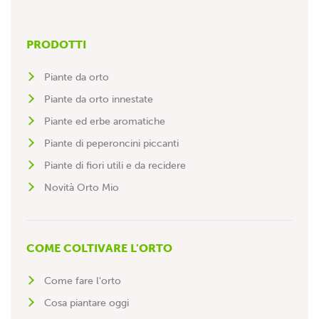
avvolgono con un coltello, con 10-15 cm di fusto.
Dopo la raccolta, la pianta emetterà nuovi broccoletti
ricacciando in tempi variabili a seconda delle
PRODOTTI
temperature stagionali.
Piante da orto
Periodo di raccolta:
al centro sud le cime di rapa si
raccolgono in autunno e inverno, mentre al nord, fino
Piante da orto innestate
ai primi freddi.
Piante ed erbe aromatiche
Piante di peperoncini piccanti
Piante di fiori utili e da recidere
Novità Orto Mio
COME COLTIVARE L'ORTO
Come fare l'orto
Cosa piantare oggi