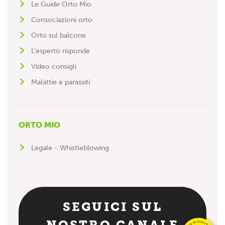
Le Guide Orto Mio
Consociazioni orto
Orto sul balcone
L'esperto risponde
Video consigli
Malattie e parassiti
ORTO MIO
Legale - Whistleblowing
SEGUICI SUL
NOSTRO CANALE