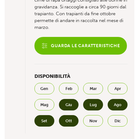
cime di rapa ortaggi consigliati alle donne in
gravidanza. Si raccoglie a circa 90 giorni dal
trapianto. Con trapianti da fine ottobre
permette di andare in raccolta nel mese di
marzo.
GUARDA LE CARATTERISTICHE
DISPONIBILITÀ
Gen
Feb
Mar
Apr
Mag
Giu
Lug
Ago
Set
Ott
Nov
Dic