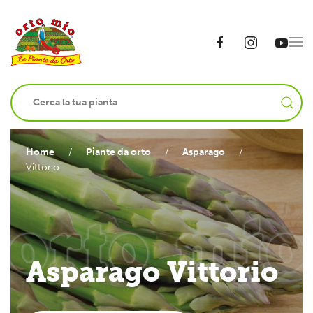
Home
Piante da orto
Asparago
Vittorio
Asparago Vittorio