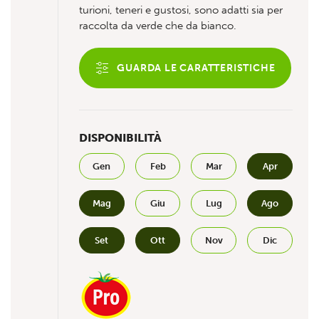
turioni, teneri e gustosi, sono adatti sia per
raccolta da verde che da bianco.
GUARDA LE CARATTERISTICHE
DISPONIBILITÀ
Gen
Feb
Mar
Apr
Mag
Giu
Lug
Ago
Set
Ott
Nov
Dic