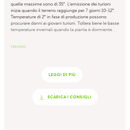
quelle massime sono di 35°. L’emissione dei turioni
inizia quando il terreno raggiunge per 7 giorni 10-12°.
Temperature di 2° in fase di produzione possono
procurare danni ai giovani turioni. Tollera bene le basse
temperature invernali quando la pianta è dormiente.
TERRENO
L’asparago preferisce i terreni sabbiosi o di medio
impasto, fertili, profondi e ben drenati. Predilige pH tra
LEGGI DI PIÙ
6-7,5. Tollera la salinità. È consigliata una lavorazione
profonda del terreno, fino a 50-60 cm di profondità
nell’autunno-inverno che precede il
trapianto. Attendere 5 anni prima di trapiantare gli
SCARICA I CONSIGLI
asparagi dove sono stati coltivati in precedenza.
TRAPIANTO